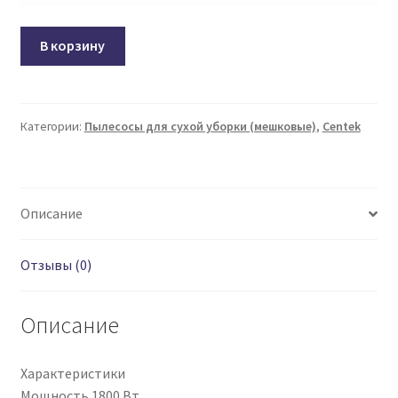
Пылесос
CENTEK
В корзину
CT-
2518
Blue
Категории:
Пылесосы для сухой уборки (мешковые)
,
Centek
Описание
Отзывы (0)
Описание
Характеристики
Мощность 1800 Вт