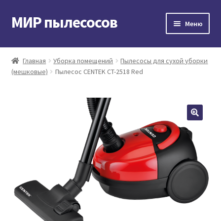
МИР пылесосов
Перейти
Перейти
Меню
к
к
навигации
содержимому
Главная
Главная
Уборка помещений
Пылесосы для сухой уборки
(мешковые)
Пылесос CENTEK CT-2518 Red
Мой аккаунт
Доставка и оплата
Контакты
Корзина