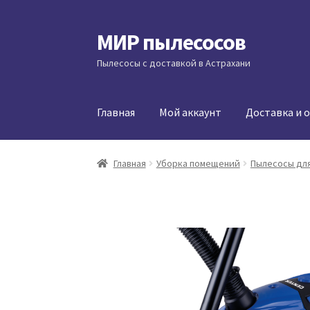
МИР пылесосов
Перейти
Перейти
к
к
Пылесосы с доставкой в Астрахани
навигации
содержимому
Главная
Мой аккаунт
Доставка и 
Главная
Уборка помещений
Пылесосы для