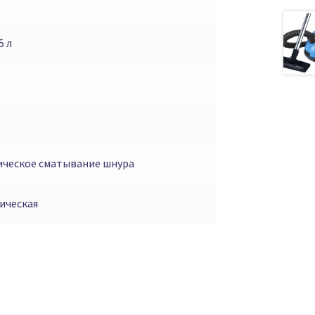
5 л
ческое сматывание шнура
ическая