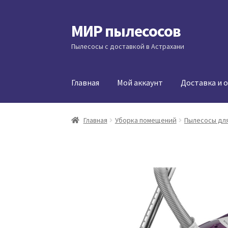
МИР пылесосов
Перейти
Перейти
к
к
Пылесосы с доставкой в Астрахани
навигации
содержимому
Главная
Мой аккаунт
Доставка и 
Главная
Уборка помещений
Пылесосы для