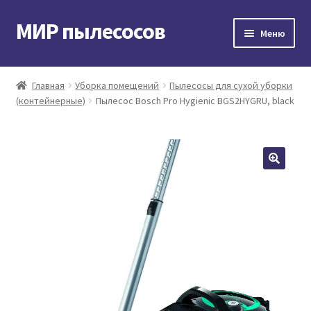
МИР пылесосов
Перейти
Перейти
Меню
к
к
навигации
содержимому
Главная
Главная
Уборка помещений
Пылесосы для сухой уборки
(контейнерные)
Пылесос Bosch Pro Hygienic BGS2HYGRU, black
Мой аккаунт
Доставка и оплата
Контакты
Корзина