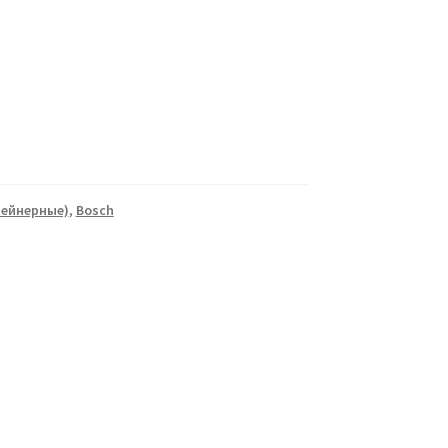
тейнерные)
,
Bosch