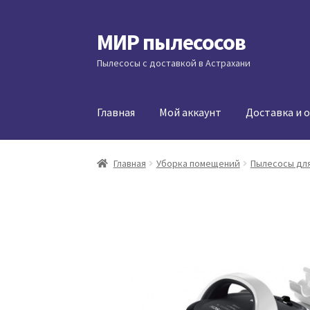
МИР пылесосов
Перейти
Перейти
к
к
Пылесосы с доставкой в Астрахани
навигации
содержимому
Главная
Мой аккаунт
Доставка и 
Главная
Уборка помещений
Пылесосы для