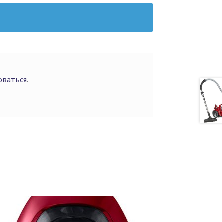
оваться
.