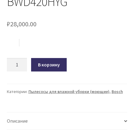
BWD420HYG
₽
28,000.00
Количество
В корзину
товара
Пылесос
Bosch
BWD420HYG
Категории:
Пылесосы для влажной уборки (моющие)
,
Bosch
Описание