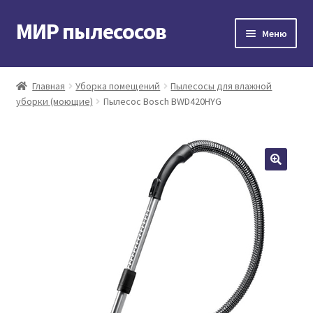
МИР пылесосов
Перейти
Перейти
Меню
к
к
навигации
содержимому
Главная
Главная
Уборка помещений
Пылесосы для влажной
уборки (моющие)
Пылесос Bosch BWD420HYG
Мой аккаунт
Доставка и оплата
Контакты
Корзина