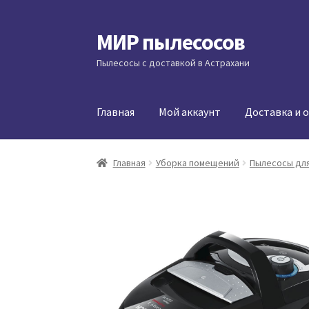
МИР пылесосов
Перейти
Перейти
к
к
Пылесосы с доставкой в Астрахани
навигации
содержимому
Главная
Мой аккаунт
Доставка и 
Главная
Уборка помещений
Пылесосы для