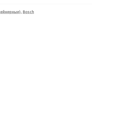
тейнерные)
,
Bosch