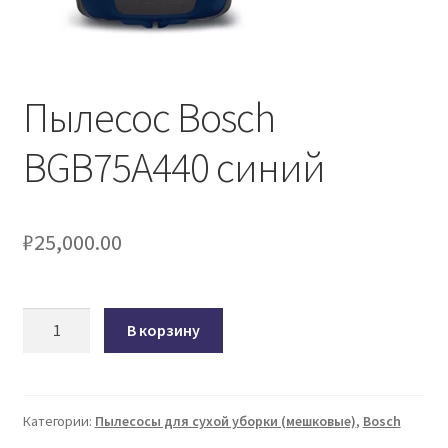
Пылесос Bosch
BGB75A440 синий
₽
25,000.00
Количество
В корзину
товара
Пылесос
Bosch
BGB75A440
Категории:
Пылесосы для сухой уборки (мешковые)
,
Bosch
синий