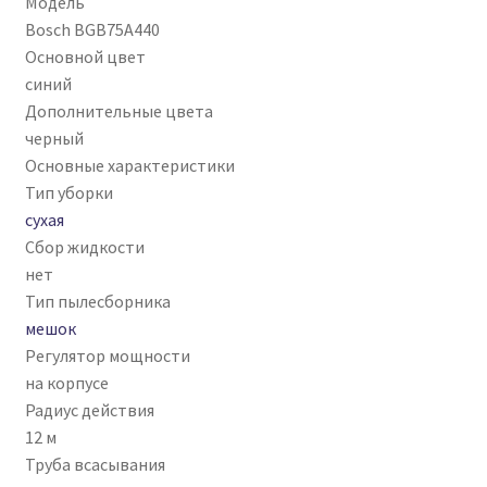
Модель
Bosch BGB75A440
Основной цвет
синий
Дополнительные цвета
черный
Основные характеристики
Тип уборки
сухая
Сбор жидкости
нет
Тип пылесборника
мешок
Регулятор мощности
на корпусе
Радиус действия
12 м
Труба всасывания