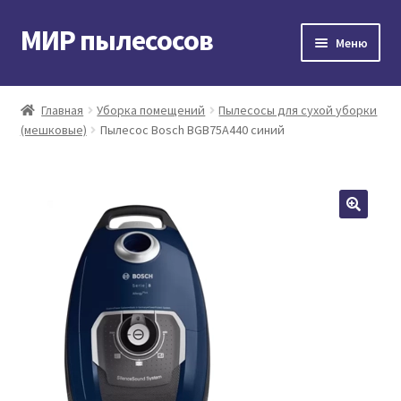
МИР пылесосов
Перейти
Перейти
Меню
к
к
навигации
содержимому
Главная
Главная
Уборка помещений
Пылесосы для сухой уборки
(мешковые)
Пылесос Bosch BGB75A440 синий
Мой аккаунт
Доставка и оплата
Контакты
Корзина