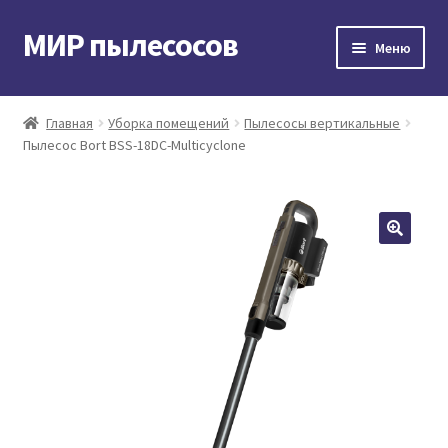
МИР пылесосов
Перейти
Перейти
Меню
к
к
навигации
содержимому
Главная
Главная
Уборка помещений
Пылесосы вертикальные
Пылесос Bort BSS-18DC-Multicyclone
Мой аккаунт
Доставка и оплата
Контакты
Корзина