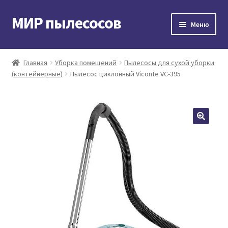
МИР пылесосов
Перейти
Перейти
Меню
к
к
навигации
содержимому
Главная
Главная
Уборка помещений
Пылесосы для сухой уборки
(контейнерные)
Пылесос циклонный Viconte VC-395
Мой аккаунт
Доставка и оплата
Контакты
Корзина