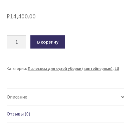
₽
14,400.00
Количество
В корзину
товара
Пылесос
с
контейнером
Категории:
Пылесосы для сухой уборки (контейнерные)
,
LG
для
пыли
LG
Описание
VK76A01NDS
Silver
Отзывы (0)