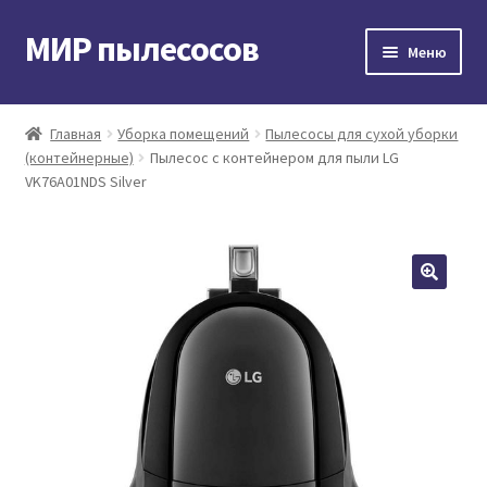
МИР пылесосов
Перейти
Перейти
Меню
к
к
навигации
содержимому
Главная
Главная
Уборка помещений
Пылесосы для сухой уборки
(контейнерные)
Пылесос с контейнером для пыли LG
Мой аккаунт
VK76A01NDS Silver
Доставка и оплата
Контакты
Корзина