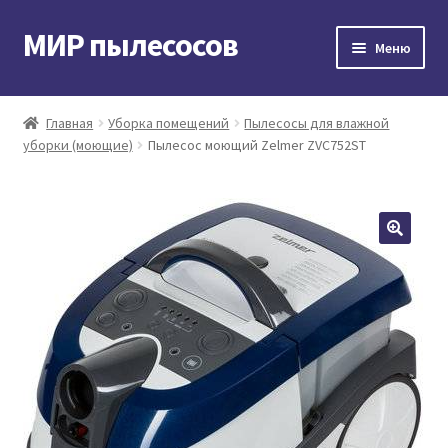
МИР пылесосов
Перейти
Перейти
Меню
к
к
навигации
содержимому
Главная
Главная
Уборка помещений
Пылесосы для влажной
уборки (моющие)
Пылесос моющий Zelmer ZVC752ST
Мой аккаунт
Доставка и оплата
Контакты
Корзина