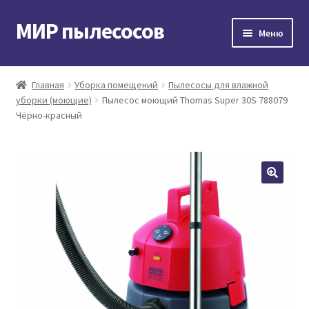
МИР пылесосов
Перейти
Перейти
Меню
к
к
навигации
содержимому
Главная
Главная
Уборка помещений
Пылесосы для влажной
уборки (моющие)
Пылесос моющий Thomas Super 30S 788079
Мой аккаунт
Чёрно-красный
Доставка и оплата
Контакты
Корзина