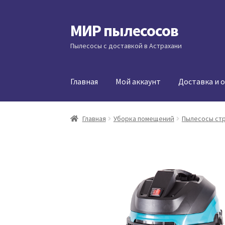
МИР пылесосов
Перейти
Перейти
к
к
Пылесосы с доставкой в Астрахани
навигации
содержимому
Главная
Мой аккаунт
Доставка и 
Главная
Уборка помещений
Пылесосы ст