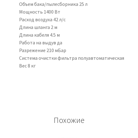
Объем бака/пылесборника
25 л
Мощность
1400 Вт
Расход воздуха
42 л/с
Длина шланга
2 м
Длина кабеля
4.5 м
Работа на выдув
да
Разрежение
210 мБар
Система очистки фильтра
полуавтоматическая
Вес
8 кг
Похожие