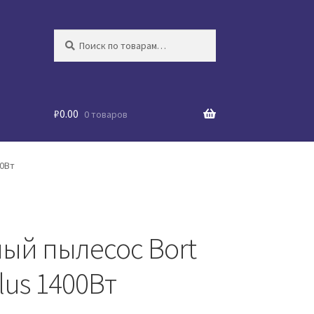
Искать:
Поиск
₽
0.00
0 товаров
00Вт
ый пылесос Bort
lus 1400Вт