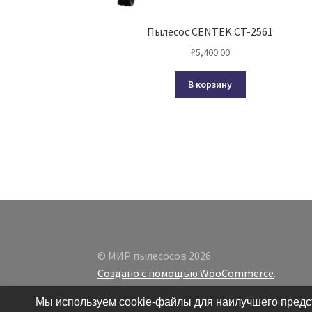
Пылесос CENTEK CT-2561
₽
5,400.00
В корзину
© МИР пылесосов 2026
Создано с помощью WooCommerce
.
Мы используем cookie-файлы для наилучшего предст