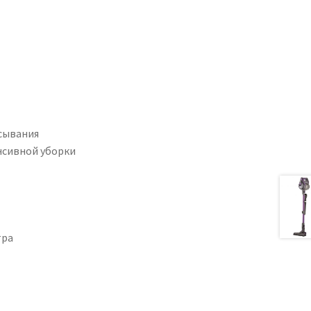
сывания
нсивной уборки
тра