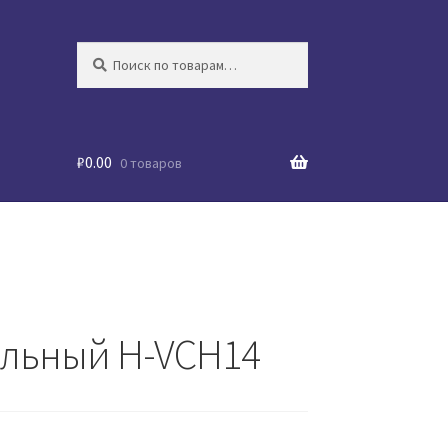
Искать:
Поиск
₽
0.00
0 товаров
альный H-VCH14