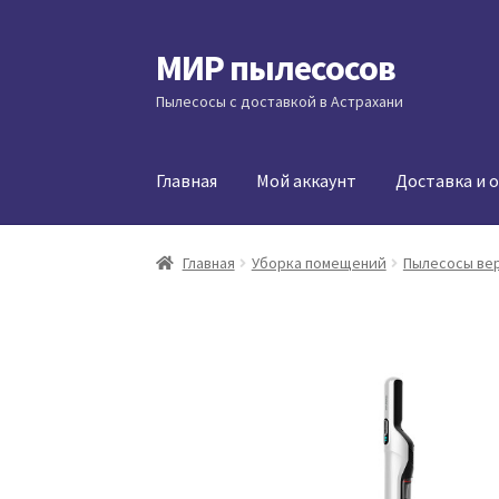
МИР пылесосов
Перейти
Перейти
к
к
Пылесосы с доставкой в Астрахани
навигации
содержимому
Главная
Мой аккаунт
Доставка и 
Главная
Уборка помещений
Пылесосы ве