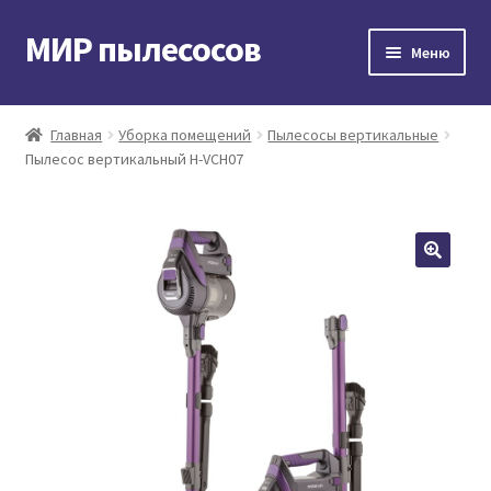
МИР пылесосов
Перейти
Перейти
Меню
к
к
навигации
содержимому
Главная
Главная
Уборка помещений
Пылесосы вертикальные
Пылесос вертикальный H-VCH07
Мой аккаунт
Доставка и оплата
Контакты
Корзина