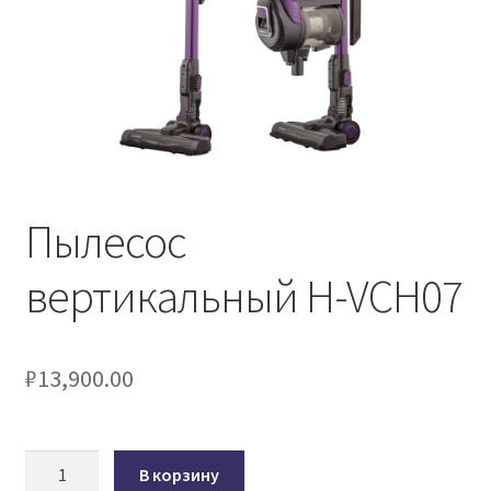
Пылесос
вертикальный H-VCH07
₽
13,900.00
Количество
В корзину
товара