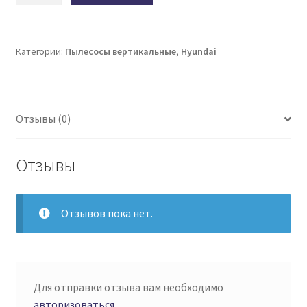
Пылесос
вертикальный
H-
Категории:
Пылесосы вертикальные
,
Hyundai
VCH07
Отзывы (0)
Отзывы
Отзывов пока нет.
Для отправки отзыва вам необходимо
авторизоваться
.