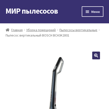
МИР пылесосов
Перейти
Перейти
Меню
к
к
навигации
содержимому
Главная
Главная
Уборка помещений
Пылесосы вертикальные
Пылесос вертикальный BOSCH BCH3K2801
Мой аккаунт
Доставка и оплата
Контакты
Корзина