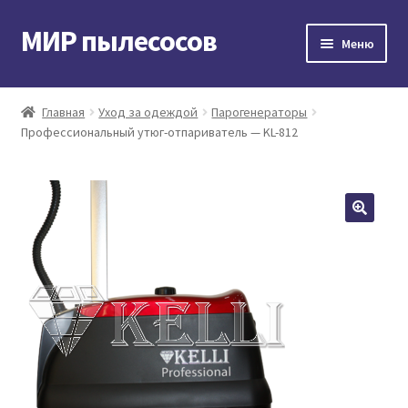
МИР пылесосов
Перейти
Перейти
Меню
к
к
навигации
содержимому
Главная
Главная
Уход за одеждой
Парогенераторы
Профессиональный утюг-отпариватель — KL-812
Мой аккаунт
Доставка и оплата
Контакты
Корзина