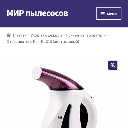
МИР пылесосов
Перейти
Перейти
Меню
к
к
навигации
содержимому
Главная
Главная
Уход за одеждой
Ручные отпариватели
Отпариватель Kelli KL-818 (аметистовый)
Мой аккаунт
Доставка и оплата
Контакты
Корзина