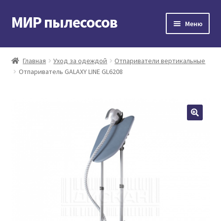
МИР пылесосов
Перейти
Перейти
Меню
к
к
навигации
содержимому
Главная
Главная
Уход за одеждой
Отпариватели вертикальные
Отпариватель GALAXY LINE GL6208
Мой аккаунт
Доставка и оплата
Контакты
Корзина