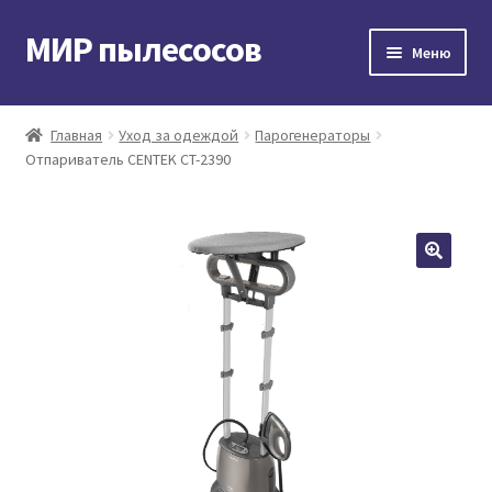
МИР пылесосов
Перейти
Перейти
Меню
к
к
навигации
содержимому
Главная
Главная
Уход за одеждой
Парогенераторы
Отпариватель CENTEK CT-2390
Мой аккаунт
Доставка и оплата
Контакты
Корзина