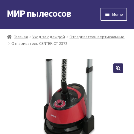
МИР пылесосов
Перейти
Перейти
Меню
к
к
навигации
содержимому
Главная
Главная
Уход за одеждой
Отпариватели вертикальные
Отпариватель CENTEK CT-2372
Мой аккаунт
Доставка и оплата
Контакты
Корзина