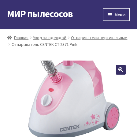
МИР пылесосов
Перейти
Перейти
Меню
к
к
навигации
содержимому
Главная
Главная
Уход за одеждой
Отпариватели вертикальные
Отпариватель CENTEK CT-2371 Pink
Мой аккаунт
Доставка и оплата
Контакты
Корзина