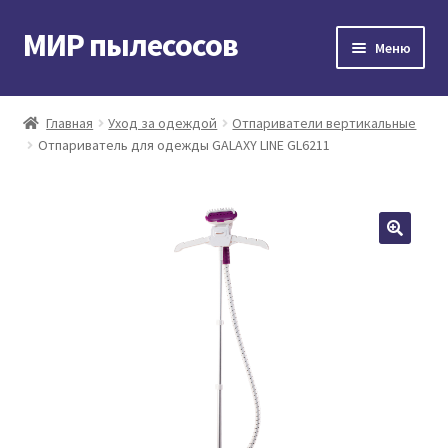
МИР пылесосов
Перейти
Перейти
Меню
к
к
навигации
содержимому
Главная
Главная
Уход за одеждой
Отпариватели вертикальные
Отпариватель для одежды GALAXY LINE GL6211
Мой аккаунт
Доставка и оплата
Контакты
Корзина