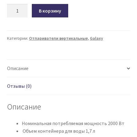
Количество
В корзину
товара
Отпариватель
для
одежды
Категории:
Отпариватели вертикальные
,
Galaxy
GALAXY
LINE
GL6211
Описание
Отзывы (0)
Описание
Номинальная потребляемая мощность 2000 Вт
Объем контейнера для воды 1,7 л