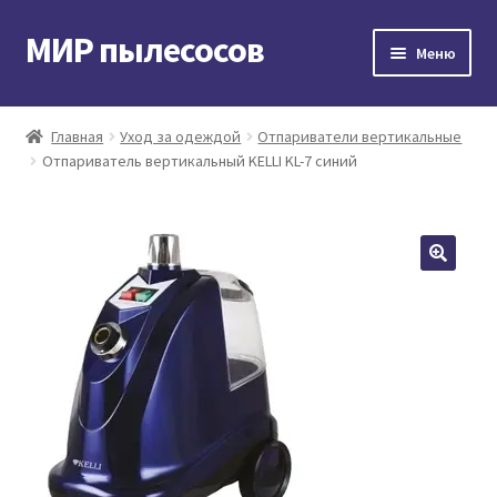
МИР пылесосов
Перейти
Перейти
Меню
к
к
навигации
содержимому
Главная
Главная
Уход за одеждой
Отпариватели вертикальные
Отпариватель вертикальный KELLI KL-7 синий
Мой аккаунт
Доставка и оплата
Контакты
Корзина