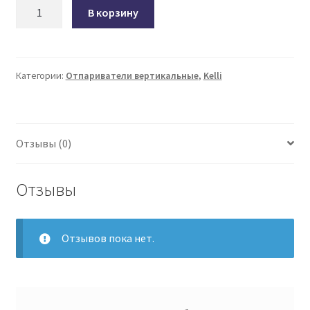
Количество
В корзину
товара
Отпариватель
вертикальный
KELLI
Категории:
Отпариватели вертикальные
,
Kelli
KL-
7
синий
Отзывы (0)
Отзывы
Отзывов пока нет.