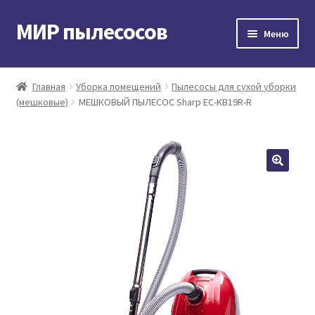
МИР пылесосов
Перейти
Перейти
Меню
к
к
навигации
содержимому
Главная
Главная
Уборка помещений
Пылесосы для сухой уборки
(мешковые)
МЕШКОВЫЙ ПЫЛЕСОС Sharp EC-KB19R-R
Мой аккаунт
Доставка и оплата
Контакты
Корзина