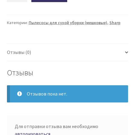
МЕШКОВЫЙ
ПЫЛЕСОС
Sharp
Категории:
Пылесосы для сухой уборки (мешковые)
,
Sharp
EC-
KB19R-
R
Отзывы (0)
Отзывы
Отзывов пока нет.
Для отправки отзыва вам необходимо
авторизоваться
.