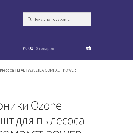
Искать:
Поиск
₽
0.00
0 товаров
ылесоса TEFAL TW3931EA COMPACT POWER
ники Ozone
 шт для пылесоса