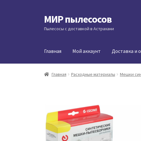
МИР пылесосов
Перейти
Перейти
к
к
Пылесосы с доставкой в Астрахани
навигации
содержимому
Главная
Мой аккаунт
Доставка и 
Главная
Расходные материалы
Мешки си