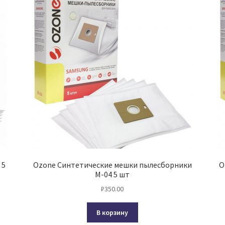
 5
Ozone Синтетические мешки пылесборники
O
M-04 5 шт
₽
350.00
В корзину