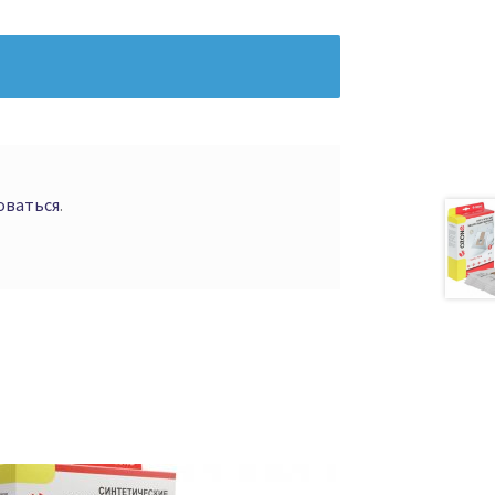
оваться
.