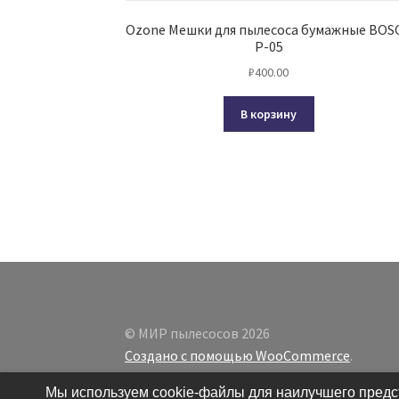
Ozone Мешки для пылесоса бумажные BOS
Р-05
₽
400.00
В корзину
© МИР пылесосов 2026
Создано с помощью WooCommerce
.
Мы используем cookie-файлы для наилучшего предст