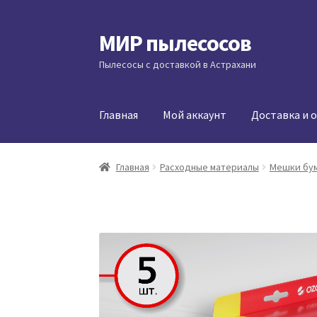
МИР пылесосов
Перейти
Перейти
к
к
Пылесосы с доставкой в Астрахани
навигации
содержимому
Главная
Мой аккаунт
Доставка и 
Главная
Расходные материалы
Мешки бу