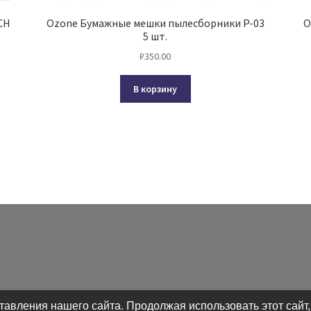
CH
Ozone Бумажные мешки пылесборники P-03
O
5 шт.
₽
350.00
В корзину
авления нашего сайта. Продолжая использовать этот сайт,