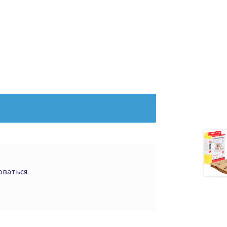
оваться
.