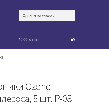
Искать:
Поиск
₽
0.00
0 товаров
-08
ники Ozone
есоса, 5 шт. P-08