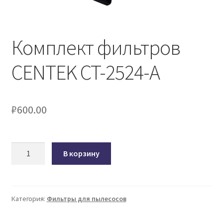
Комплект фильтров
CENTEK CT-2524-A
₽
600.00
Количество
В корзину
товара
Комплект
фильтров
CENTEK
Категория:
Фильтры для пылесосов
CT-
2524-