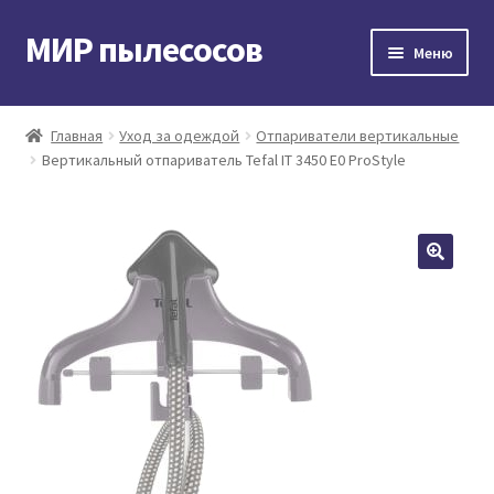
МИР пылесосов
Перейти
Перейти
Меню
к
к
навигации
содержимому
Главная
Главная
Уход за одеждой
Отпариватели вертикальные
Вертикальный отпариватель Tefal IT 3450 E0 ProStyle
Мой аккаунт
Доставка и оплата
Контакты
Корзина