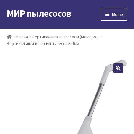
МИР пылесосов
Перейти
Перейти
Меню
к
к
навигации
содержимому
Главная
Главная
Вертикальные пылесосы (Моющие)
Вертикальный моющий пылесос Futula
Мой аккаунт
Доставка и оплата
Контакты
Корзина