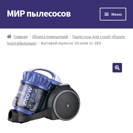
МИР пылесосов
Перейти
Перейти
Меню
к
к
навигации
содержимому
Главная
Главная
Уборка помещений
Пылесосы для сухой уборки
(контейнерные)
Бытовой пылесос Viconte vc-389
Мой аккаунт
Доставка и оплата
Контакты
Корзина