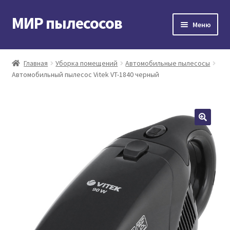
МИР пылесосов
Перейти
Перейти
Меню
к
к
навигации
содержимому
Главная
Главная
Уборка помещений
Автомобильные пылесосы
Автомобильный пылесос Vitek VT-1840 черный
Мой аккаунт
Доставка и оплата
Контакты
Корзина