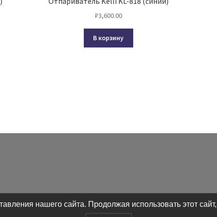
)
Отпариватель Kelli KL-818 (синий)
₽
3,600.00
В корзину
авления нашего сайта. Продолжая использовать этот сайт,