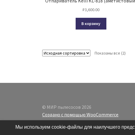
Отпариватель Kelli KL-818 (аметистовый
₽
3,600.00
В корзину
Показаны все (2)
© МИР пылесосов 2026
Создано с помощью WooCommerce
.
Мы используем cookie-файлы для наилучшего предст