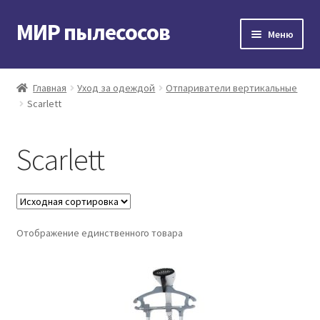
МИР пылесосов
Перейти
Перейти
Меню
к
к
навигации
содержимому
Главная
Главная
Уход за одеждой
Отпариватели вертикальные
Scarlett
Мой аккаунт
Доставка и оплата
Scarlett
Контакты
Корзина
Отображение единственного товара