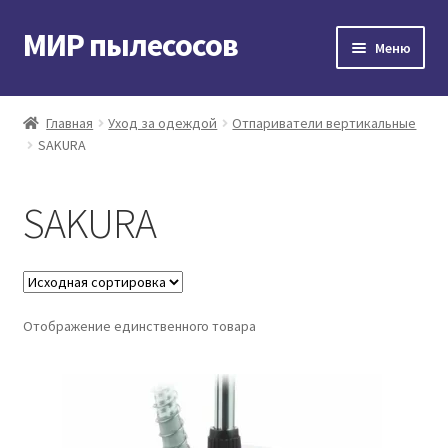
МИР пылесосов
Перейти
Перейти
Меню
к
к
навигации
содержимому
Главная
Главная
Уход за одеждой
Отпариватели вертикальные
SAKURA
Мой аккаунт
Доставка и оплата
SAKURA
Контакты
Корзина
Отображение единственного товара