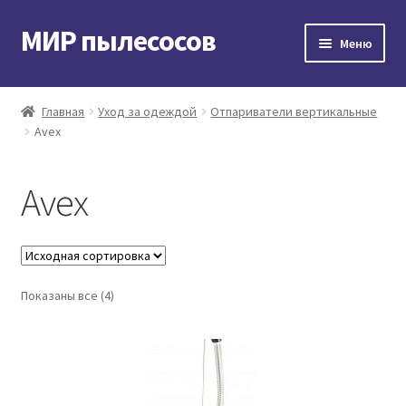
МИР пылесосов
Перейти
Перейти
Меню
к
к
навигации
содержимому
Главная
Главная
Уход за одеждой
Отпариватели вертикальные
Avex
Мой аккаунт
Доставка и оплата
Avex
Контакты
Корзина
Показаны все (4)