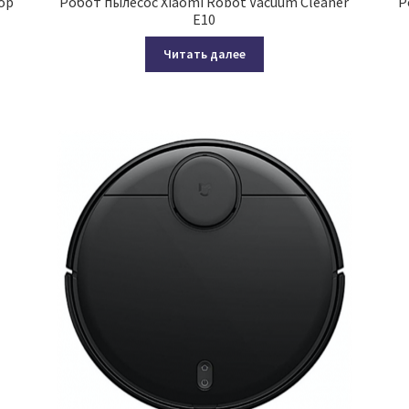
op
Робот пылесос Xiaomi Robot Vacuum Cleaner
Р
E10
Читать далее