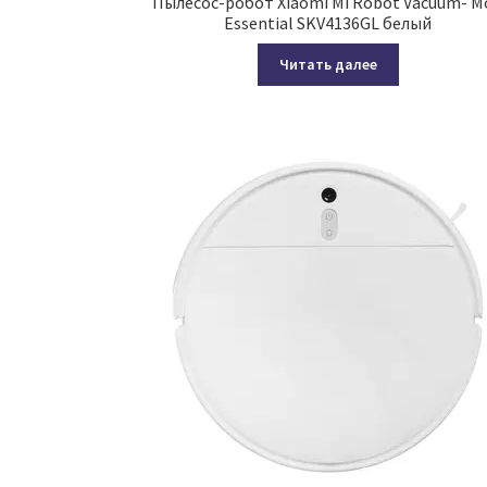
Пылесос-робот Xiaomi Mi Robot Vacuum- M
Essential SKV4136GL белый
Читать далее