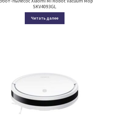
обот-пылесос Xiaomi Mi Robot Vacuum Mop
SKV4093GL
Читать далее