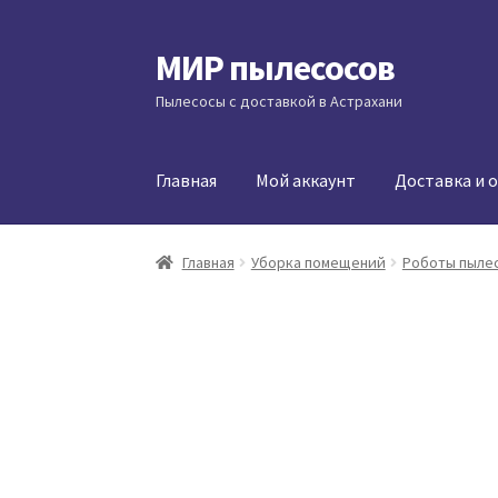
МИР пылесосов
Перейти
Перейти
к
к
Пылесосы с доставкой в Астрахани
навигации
содержимому
Главная
Мой аккаунт
Доставка и 
Главная
Уборка помещений
Роботы пыле