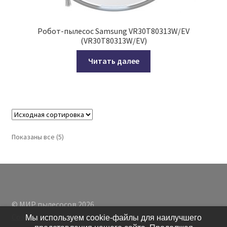
Робот-пылесос Samsung VR30T80313W/EV
(VR30T80313W/EV)
Читать далее
Показаны все (5)
© МИР пылесосов 2026
Создано с помощью WooCommerce
.
Мы используем cookie-файлы для наилучшего