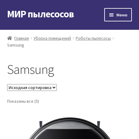
МИР пылесосов
Перейти
Перейти
Меню
к
к
навигации
содержимому
Главная
Главная
Уборка помещений
Роботы пылесосы
Samsung
Мой аккаунт
Доставка и оплата
Samsung
Контакты
Корзина
Показаны все (5)