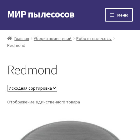
МИР пылесосов
Перейти
Перейти
Меню
к
к
навигации
содержимому
Главная
Главная
Уборка помещений
Роботы пылесосы
Redmond
Мой аккаунт
Доставка и оплата
Redmond
Контакты
Корзина
Отображение единственного товара