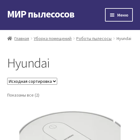
МИР пылесосов
Перейти
Перейти
Меню
к
к
навигации
содержимому
Главная
Главная
Уборка помещений
Роботы пылесосы
Hyundai
Мой аккаунт
Hyundai
Доставка и оплата
Контакты
Показаны все (2)
Корзина