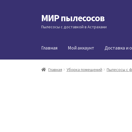
МИР пылесосов
Перейти
Перейти
к
к
Пылесосы с доставкой в Астрахани
навигации
содержимому
Главная
Мой аккаунт
Доставка и 
Главная
Уборка помещений
Пылесосы с 