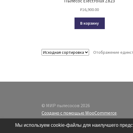
Пылесос Electrolux Z823
₽
16,900.00
В корзину
Отображение единст
© МИР пылесосов 2026
Создано с помощью WooCommerce
.
Мы используем cookie-файлы для наилучшего предст