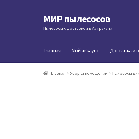
МИР пылесосов
Перейти
Перейти
к
к
Пылесосы с доставкой в Астрахани
навигации
содержимому
Главная
Мой аккаунт
Доставка и 
Главная
Уборка помещений
Пылесосы для