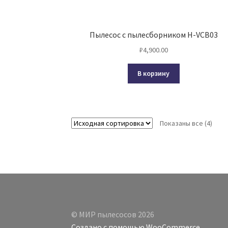
Пылесос с пылесборником H-VCB03
₽
4,900.00
В корзину
Показаны все (4)
© МИР пылесосов 2026
Создано с помощью WooCommerce
.