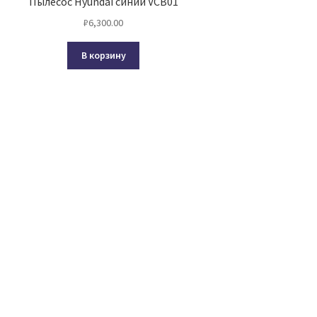
Пылесос Hyundai синий VCB01
₽
6,300.00
В корзину