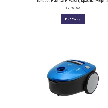
Пылесос Hyundai H-VCB51, красный/черн
₽
7,200.00
В корзину