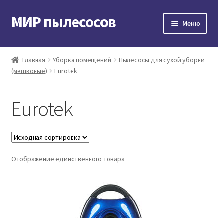
МИР пылесосов
Перейти
Перейти
Меню
к
к
навигации
содержимому
Главная
Главная
Уборка помещений
Пылесосы для сухой уборки
(мешковые)
Eurotek
Мой аккаунт
Доставка и оплата
Eurotek
Контакты
Корзина
Отображение единственного товара