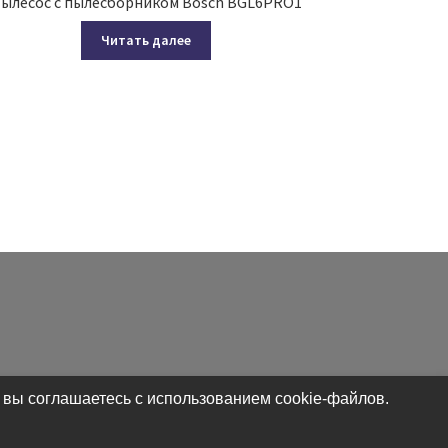
ылесос с пылесборником Bosch BGL6PRO1
Читать далее
 вы соглашаетесь с использованием cookie-файлов.