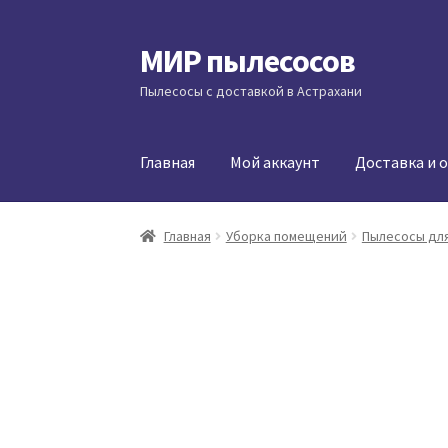
МИР пылесосов
Перейти
Перейти
к
к
Пылесосы с доставкой в Астрахани
навигации
содержимому
Главная
Мой аккаунт
Доставка и 
Главная
Уборка помещений
Пылесосы для