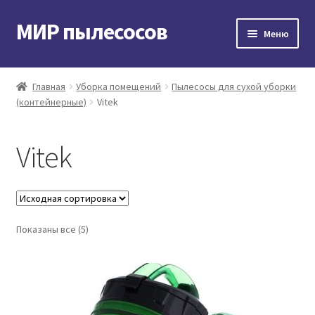
МИР пылесосов
Перейти
Перейти
Меню
к
к
навигации
содержимому
Главная
Главная
Уборка помещений
Пылесосы для сухой уборки
(контейнерные)
Vitek
Мой аккаунт
Доставка и оплата
Vitek
Контакты
Корзина
Показаны все (5)