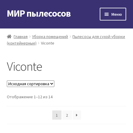
МИР пылесосов
Перейти
Перейти
Меню
к
к
навигации
содержимому
Главная
Главная
Уборка помещений
Пылесосы для сухой уборки
(контейнерные)
Viconte
Мой аккаунт
Доставка и оплата
Viconte
Контакты
Корзина
Отображение 1–12 из 14
1
2