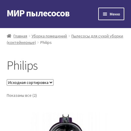
МИР пылесосов
Перейти
Перейти
Меню
к
к
навигации
содержимому
Главная
Главная
Уборка помещений
Пылесосы для сухой уборки
(контейнерные)
Philips
Мой аккаунт
Доставка и оплата
Philips
Контакты
Корзина
Показаны все (2)