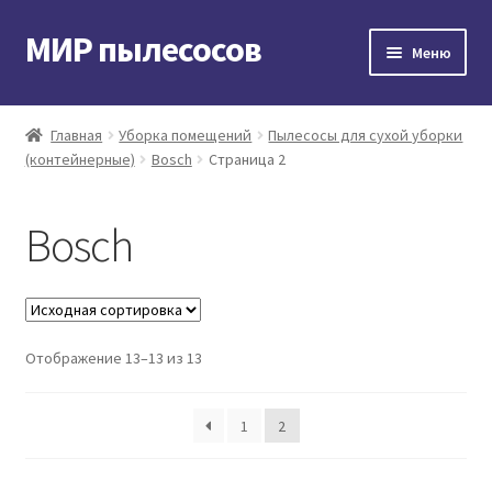
МИР пылесосов
Перейти
Перейти
Меню
к
к
навигации
содержимому
Главная
Главная
Уборка помещений
Пылесосы для сухой уборки
(контейнерные)
Bosch
Страница 2
Мой аккаунт
Доставка и оплата
Bosch
Контакты
Корзина
Отображение 13–13 из 13
1
2