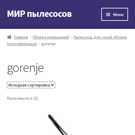
МИР пылесосов
Перейти
Перейти
Меню
к
к
навигации
содержимому
Главная
Главная
Уборка помещений
Пылесосы для сухой уборки
(контейнерные)
gorenje
Мой аккаунт
Доставка и оплата
gorenje
Контакты
Корзина
Показаны все (2)